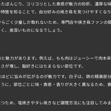
焼き鳥好き必見の部位ランキング紹介
ったぼんじり、コリコリとした食感が魅力の砂肝、濃厚な
焼き鳥部位ランキング人気の秘密を分析
の特徴を知ることで、自分好みの焼き鳥を見つけやすくなり
焼き鳥種類ランキングで話題の部位とは
からごく少量しか取れないため、専門店や焼き鳥ファンの
焼き鳥のせせりや白子が上位に入る理由
しく、奥深いものになるでしょう。
焼き鳥希少部位ランキングの注目ポイント
い
焼き鳥部位かしらやガツの魅力を再発見
焼き鳥食感比べで鶏肉の違いを楽しむ
味と魅力があります。例えば、もも肉はジューシーで肉本
焼き鳥の部位ごと食感の違いを徹底比較
しさが増し、脂好きにはたまらない部位です。
焼き鳥でコリコリやジューシーを味わう
むほどに旨みが広がるのが魅力です。白子は、鶏の精巣部
焼き鳥のせせり部位が生む独特な弾力感
ように、部位ごとに味・食感・香りが大きく異なるため、
焼き鳥の希少部位で食感の新発見を楽しむ
焼き鳥部位ランキング食感編を読み解く
立つため、塩焼きやタレ焼きなど調理方法にも注目してみ
珍しい焼き鳥部位の特徴と選び方ガイド