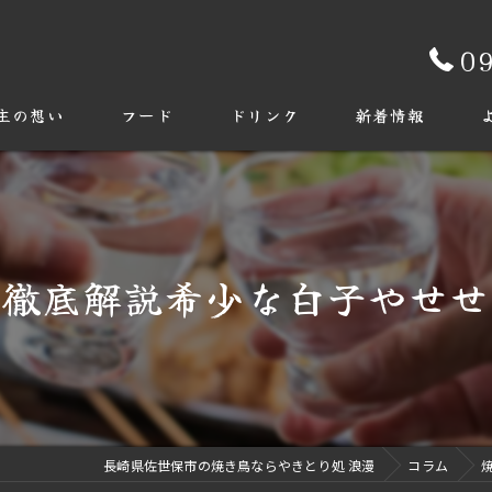
0
主の想い
フード
ドリンク
新着情報
を徹底解説希少な白子やせせ
長崎県佐世保市の焼き鳥ならやきとり処 浪漫
コラム