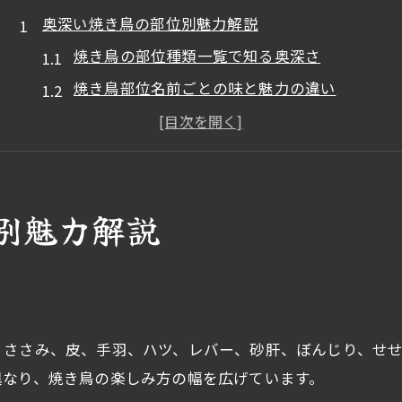
奥深い焼き鳥の部位別魅力解説
焼き鳥の部位種類一覧で知る奥深さ
焼き鳥部位名前ごとの味と魅力の違い
焼き鳥の定番部位と希少部位の食べ比べ方法
焼き鳥を楽しむ部位選びのポイント解説
焼き鳥部位ランキングで人気の理由を探る
別魅力解説
せせりや白子の希少部位を味わうコツ
焼き鳥せせり部位の特徴と美味しい食べ方
焼き鳥の白子は鶏のどの部位か徹底解説
焼き鳥希少部位ランキング上位の味わい方
焼き鳥で希少部位を見分けるプロのコツ
、ささみ、皮、手羽、ハツ、レバー、砂肝、ぼんじり、せ
異なり、焼き鳥の楽しみ方の幅を広げています。
焼き鳥のガツやかしらも楽しむ希少体験