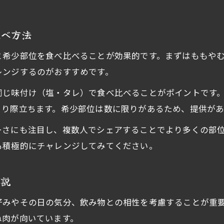
焼き鳥希少部位ランキングで知る珍しさ
比べ方法
焼き鳥種類一覧から選ぶ個性的な部位
焼き鳥ガツやかしらの特徴を詳しく解説
と希少部位を食べ比べることが効果的です。まずはももや
焼き鳥で白子を選ぶ際のコツと見極め方
レンジするのがおすすめです。
焼き鳥部位名前で探す新しい味の魅力
同じ味付け（塩・タレ）で食べ比べることがポイントです
焼き鳥部位一覧で知るおすすめの楽しみ方
より際立ちます。希少部位は数に限りがあるため、提供が
焼き鳥部位一覧を活用した食べ比べ術
ーさにも注目し、複数人でシェアすることでより多くの部
焼き鳥種類ランキングから選ぶ楽しみ方
も積極的にチャレンジしてみてください。
焼き鳥部位ガツやせせりの個性を堪能
焼き鳥希少部位の注文タイミングのコツ
解説
焼き鳥部位ランキングを参考に新発見を
好みやその日の気分、飲み物との相性を考慮することが重
ね肉が向いています。