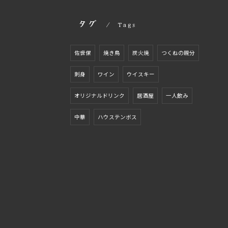
タグ
Tags
佐世保
焼き鳥
炭火焼
つくねの親分
刺身
ワイン
ウイスキー
オリジナルドリンク
居酒屋
一人飲み
中華
ハウステンボス