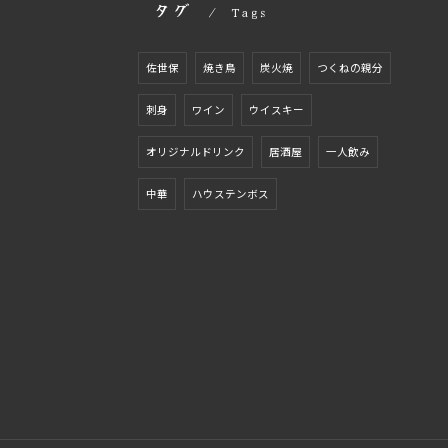
タグ
Tags
佐世保
焼き鳥
炭火焼
つくねの親分
刺身
ワイン
ウイスキー
オリジナルドリンク
居酒屋
一人飲み
中華
ハウステンボス